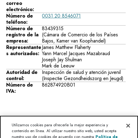
correo
electrónico:
Número de
0031 20 8546071
teléfono:
Número de
83439315
registro de la
(Cámara de Comercio de los Países
empresa:
Bajos, Kamer van Koophandel)
Representante
James Matthew Flaherty
s autorizados:
Yann Marcel Jacques Mazabraud
Joseph Jay Shulman
Mark de Leeuw
Autoridad de
Inspección de salud y atención juvenil
control:
(Inspectie Gezondheidszorg en Jeugd)
Número de
862874920B01
IVA:
Utilizamos cookies para ofrecerle la mejor experiencia y
contenido en línea. Al utilizar nuestro sitio web, usted acepta
nuestro uso de cookies de acuerdo con nuestra
Política de
¿Tiene una pregunta?
Advertencia legal