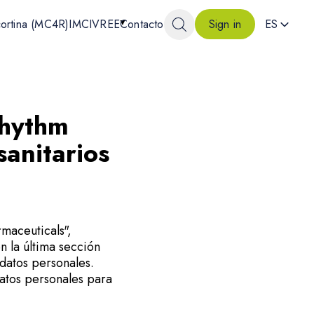
cortina (MC4R)
IMCIVREE
Contacto
ES
Sign in
Rhythm
sanitarios
rmaceuticals",
n la última sección
 datos personales.
atos personales para