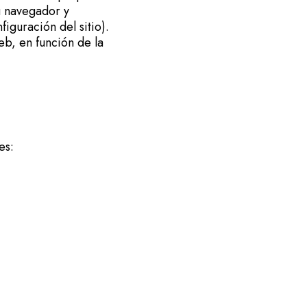
u navegador y
iguración del sitio).
eb, en función de la
les: