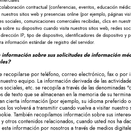
merciales
colaboración contractual (conferencias, eventos, educación médica
 nuestros sitios web y presencias online (por ejemplo, páginas visit
des sociales, comunicaciones comerciales recibidas, clics en nuestr
a sobre su dispositivo cuando visita nuestros sitios web, redes soci
dirección IP, tipo de dispositivo, identificadores de dispositivo y p
a información estándar de registro del servidor.
información sobre sus solicitudes de información méd
ales?
e recopilarse por teléfono, correo electrónico, fax o por 
uestro equipo. La información derivada de las actividades
s sociales, etc. se recopila a través de las denominadas "
s de texto que se almacenan en la memoria de su terminal
n cierta información (por ejemplo, su idioma preferido o 
os los volverá a transmitir cuando vuelva a visitar nuestro 
 cookie. También recopilamos información sobre sus interes
y otros contenidos relacionados, cuando usted nos ha da
r esta información por nosotros a través de medios digital