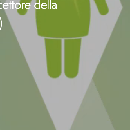
cettore della
)