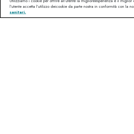
Utilizziamo i cookie per offrire all’utente la miglioreesperienza e il miglior 
l’utente accetta l’utilizzo deicookie da parte nostra in conformità con la no
sanitari.
Se non trovi quello di cui hai bis
Tutti gli eventi locali