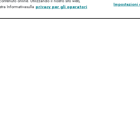
contenuto online. Utilizzando il nostro sito web,
Impostazioni 
stra Informativasulla
privacy per gli operatori
Domande specifiche?
ogno o se desideri approfondire un particolare argomen
Contattateci
Di seguito sono ri
informazioni su tu
È possibile filtrare gli even
utilizzando le opzioni qui 