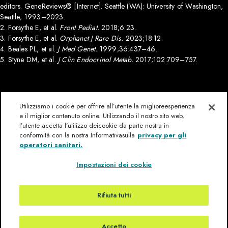
editors. GeneReviews® [Internet]. Seattle (WA): University of Washington,
Seattle; 1993–2023.
2.
Forsythe E, et al.
Front Pediat.
2018;6:23.
3.
Forsythe E, et al.
Orphanet J Rare Dis.
2023;18:12.
4.
Beales PL, et al.
J Med Genet.
1999;36:437–46.
5.
Styne DM, et al.
J Clin Endocrinol Metab.
2017;102:709–757.
Utilizziamo i cookie per offrire all’utente la miglioreesperienza
e il miglior contenuto online. Utilizzando il nostro sito web,
l’utente accetta l’utilizzo deicookie da parte nostra in
conformità con la nostra Informativasulla
privacy per gli
Domande?
Liberatoria
Termini di utilizzo
operatori sanitari.
Impressum
Contattateci
Informativa sulla privacy per HCP
Impostazioni dei cookie
Mappa del sito
Rifiuta tutti
Queste informazioni sono fornite da Rhythm Pharmaceuticals B.V.
(eu_medinfo@rhythmtx.com)
. Ultimo aggiornamento: Novembre 2025
© 2025, Rhythm Pharmaceuticals, Inc. Tutti i diritti riservati. Rhythm e il
relativo logo sono marchi commerciali di Rhythm Pharmaceuticals, Inc. IT-
Accetto