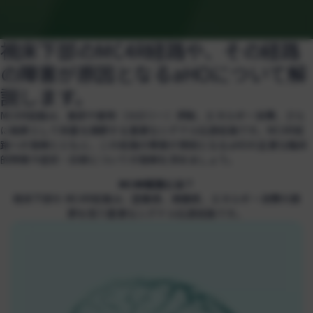
視床下部のMC4R経路や、その経路
の障害が原因となるaHOについて解
説します。
MC4R経路は、食欲や食物（カロリー）摂取、エネルギー消費、さら
に結果として体重を調節する重要なシグナル伝達経路です。MC4R経
路への理解とともに、この経路の障害が原因となるaHOの主要な臨床
的特徴や症状・診断についての理解を深めましょう。
MC4R経路とは？
視床下部の MC4R経路は、空腹感、満腹感、エネルギー消費の調
節を担う重要なシグナル伝達経路です。